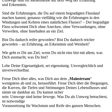
Umwege sind oft Meilensteine auf dem Weg der Erfahrung
und Erkenntnis.
Sind die Erfahrungen, die Du auf einem begradigten Flusslauf
machen kannst, genauso vielfältig wie die Erfahrungen in den
Windungen und Kehren eines natürlichen Flusses? – Der begradigte
Fluss schwemmt Dich ohne Anecken, ohne Verwundungen, ohne
Verweilen, ohne Innehalten an ein Ziel.
Bist Du dadurch reifer geworden? Bist Du dadurch reicher
geworden – an Erfahrung, an Erkenntnis und Weisheit?
Wie geht es Dir am Ziel, wenn Du nicht eins bist mit allem, was
Dich ausmacht, was Du bist?
Lebe Deine Eigenartigkeit, sei eigensinnig. Unvergleichlich und
unverwechselbar.
Freue Dich über alles, was Dich aus dem „
Mainstream
“
wenigstens ab und zu, herausführt. Freue Dich über die Biegungen,
die Kurven, die Tiefen und Strömungen Deines Lebensflusses und
nimm sie dankbar an. Du kannst sicher
sein: Umwege sind keine Irrwege. Was Du als Umweg betrachtest,
ist notwendige
Voraussetzung für Wachstum und Reife des ganzen Menschen.