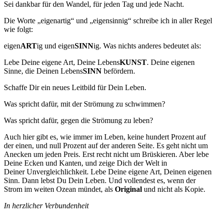
Sei dankbar für den Wandel, für jeden Tag und jede Nacht.
Die Worte „eigenartig“ und „eigensinnig“ schreibe ich in aller Regel
wie folgt:
eigen
ART
ig und eigen
SINN
ig. Was nichts anderes bedeutet als:
Lebe Deine eigene Art, Deine Lebens
KUNST
. Deine eigenen
Sinne, die Deinen Lebens
SINN
befördern.
Schaffe Dir ein neues Leitbild für Dein Leben.
Was spricht dafür, mit der Strömung zu schwimmen?
Was spricht dafür, gegen die Strömung zu leben?
Auch hier gibt es, wie immer im Leben, keine hundert Prozent auf
der einen, und null Prozent auf der anderen Seite. Es geht nicht um
Anecken um jeden Preis. Erst recht nicht um Brüskieren. Aber lebe
Deine Ecken und Kanten, und zeige Dich der Welt in
Deiner Unvergleichlichkeit. Lebe Deine eigene Art, Deinen eigenen
Sinn. Dann lebst Du Dein Leben. Und vollendest es, wenn der
Strom im weiten Ozean mündet, als
Original
und nicht als Kopie.
In herzlicher Verbundenheit