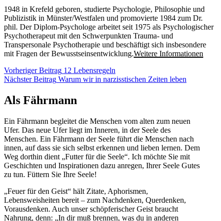
1948 in Krefeld geboren, studierte Psychologie, Philosophie und
Publizistik in Münster/Westfalen und promovierte 1984 zum Dr.
phil. Der Diplom-Psychologe arbeitet seit 1975 als Psychologischer
Psychotherapeut mit den Schwerpunkten Trauma- und
Transpersonale Psychotherapie und beschäftigt sich insbesondere
mit Fragen der Bewusstseinsentwicklung.
Weitere Informationen
Beitragsnavigation
Vorheriger
Vorheriger Beitrag
12 Lebensregeln
Beitrag
Nächster
Nächster Beitrag
Warum wir in narzisstischen Zeiten leben
Beitrag
Als Fährmann
Ein Fährmann begleitet die Menschen vom alten zum neuen
Ufer. Das neue Ufer liegt im Inneren, in der Seele des
Menschen. Ein Fährmann der Seele führt die Menschen nach
innen, auf dass sie sich selbst erkennen und lieben lernen. Dem
Weg dorthin dient „Futter für die Seele“. Ich möchte Sie mit
Geschichten und Inspirationen dazu anregen, Ihrer Seele Gutes
zu tun. Füttern Sie Ihre Seele!
„Feuer für den Geist“ hält Zitate, Aphorismen,
Lebensweisheiten bereit – zum Nachdenken, Querdenken,
Vorausdenken. Auch unser schöpferischer Geist braucht
Nahrung, denn: „In dir muß brennen, was du in anderen