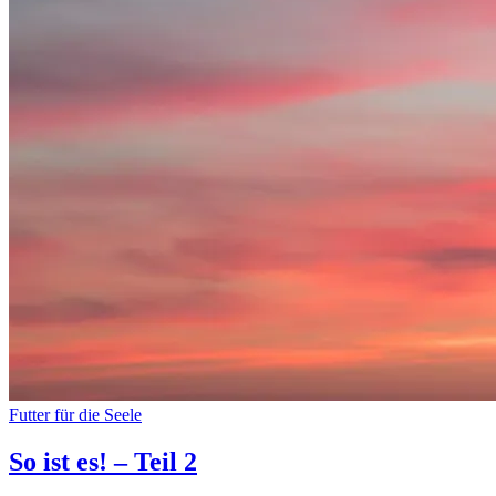
Futter für die Seele
So ist es! – Teil 2