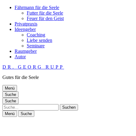
Fährmann für die Seele
Futter für die Seele
Feuer für den Geist
Privatpraxis
Ideengeber
Coaching
Liebe senden
Seminare
Raumgeber
Autor
DR. GEORG RUPP
Gutes für die Seele
Menü
Suche
Suche
Suche
Menü
Suche