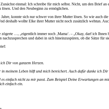
unächst einmal: Ich schreibe für mich selbst. Nicht, um den Brief an
 zu lösen. Und den Neubeginn zu ermöglichen.
 Jahre, konnte sich nur schwer von ihrer Mutter lösen. So wie auch die
Und deshalb wollte Elke ihrer Mutter nicht noch zusätzlich wehtun. Auc
 zögerte …, „eigentlich immer noch ‚Mama‘. – „Okay, darf ich Ihnen hel
n nachzusprechen und dabei in sich hineinzuspüren, ob die Sätze für si
rief:
e ich Dir von ganzem Herzen.
in meinem Leben hilft und mich bereichert. Auch dafür danke ich Dir 
il es einfach nicht zu mir passt. Zum Beispiel Deine Erwartungen an mi
ch einfach ein.
en.