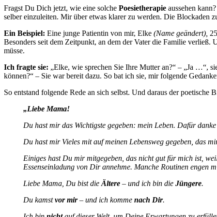
Fragst Du Dich jetzt, wie eine solche
Poesietherapie
aussehen kann? Z
selber einzuleiten. Mir über etwas klarer zu werden. Die Blockaden
Ein Beispiel:
Eine junge Patientin von mir, Elke
(Name geändert),
25
Besonders seit dem Zeitpunkt, an dem der Vater die Familie verließ. 
müsse.
Ich fragte sie:
„Elke, wie sprechen Sie Ihre Mutter an?“ – „Ja …“, sie
können?“ – Sie war bereit dazu. So bat ich sie, mir folgende Gedanke
So entstand folgende Rede an sich selbst. Und daraus der poetische B
„Liebe Mama!
Du hast mir das Wichtigste gegeben: mein Leben. Dafür dank
Du hast mir Vieles mit auf meinen Lebensweg gegeben, das mir 
Einiges hast Du mir mitgegeben, das nicht gut für mich ist, we
Essenseinladung von Dir annehme. Manche Routinen engen mi
Liebe Mama, Du bist die
Ältere
– und ich bin die
Jüngere
.
Du kamst
vor mir
– und ich komme
nach Dir
.
Ich bin
nicht
auf dieser Welt, um Deine Erwartungen zu erfüll