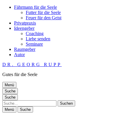
Fährmann für die Seele
Futter für die Seele
Feuer für den Geist
Privatpraxis
Ideengeber
Coaching
Liebe senden
Seminare
Raumgeber
Autor
DR. GEORG RUPP
Gutes für die Seele
Menü
Suche
Suche
Suche
Menü
Suche