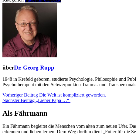
über
Dr. Georg Rupp
1948 in Krefeld geboren, studierte Psychologie, Philosophie und Pub
Psychotherapeut mit den Schwerpunkten Trauma- und Transpersonale 
Beitragsnavigation
Vorheriger
Vorheriger Beitrag
Die Welt ist kompliziert geworden.
Nächster
Beitrag
Nächster Beitrag
„Lieber Papa …“
Beitrag
Als Fährmann
Ein Fährmann begleitet die Menschen vom alten zum neuen Ufer. Das n
erkennen und lieben lernen. Dem Weg dorthin dient „Futter für die See