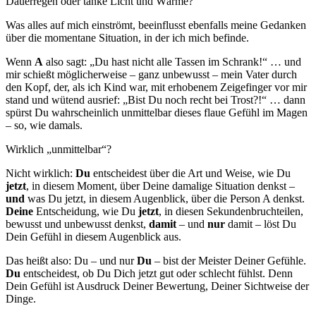
Dauerregen oder tanke Licht und Wärme?
Was alles auf mich einströmt, beeinflusst ebenfalls meine Gedanken
über die momentane Situation, in der ich mich befinde.
Wenn
A
also sagt: „Du hast nicht alle Tassen im Schrank!“ … und
mir schießt möglicherweise – ganz unbewusst – mein Vater durch
den Kopf, der, als ich Kind war, mit erhobenem Zeigefinger vor mir
stand und wütend ausrief: „Bist Du noch recht bei Trost?!“ … dann
spürst Du wahrscheinlich unmittelbar dieses flaue Gefühl im Magen
– so, wie damals.
Wirklich „unmittelbar“?
Nicht wirklich:
Du
entscheidest über die Art und Weise, wie Du
jetzt
, in diesem Moment, über Deine damalige Situation denkst –
und
was Du jetzt, in diesem Augenblick, über die Person A denkst.
Deine
Entscheidung, wie Du
jetzt
, in diesen Sekundenbruchteilen,
bewusst und unbewusst denkst,
damit
– und
nur
damit – löst Du
Dein Gefühl in diesem Augenblick aus.
Das heißt also: Du – und nur
Du
– bist der Meister Deiner Gefühle.
Du
entscheidest, ob Du Dich jetzt gut oder schlecht fühlst. Denn
Dein Gefühl ist Ausdruck Deiner Bewertung, Deiner Sichtweise der
Dinge.