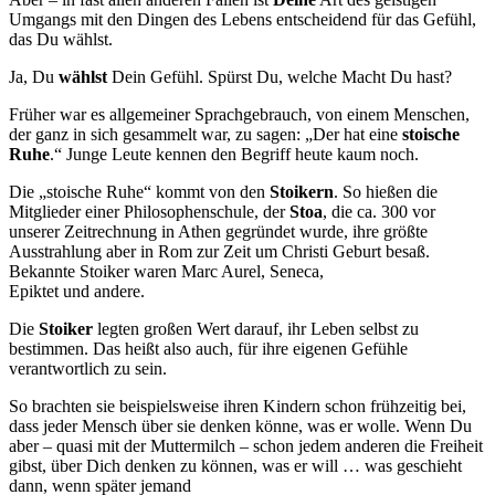
Umgangs mit den Dingen des Lebens entscheidend für das Gefühl,
das Du wählst.
Ja, Du
wählst
Dein Gefühl. Spürst Du, welche Macht Du hast?
Früher war es allgemeiner Sprachgebrauch, von einem Menschen,
der ganz in sich gesammelt war, zu sagen: „Der hat eine
stoische
Ruhe
.“ Junge Leute kennen den Begriff heute kaum noch.
Die „stoische Ruhe“ kommt von den
Stoikern
. So hießen die
Mitglieder einer Philosophenschule, der
Stoa
, die ca. 300 vor
unserer Zeitrechnung in Athen gegründet wurde, ihre größte
Ausstrahlung aber in Rom zur Zeit um Christi Geburt besaß.
Bekannte Stoiker waren Marc Aurel, Seneca,
Epiktet und andere.
Die
Stoiker
legten großen Wert darauf, ihr Leben selbst zu
bestimmen. Das heißt also auch, für ihre eigenen Gefühle
verantwortlich zu sein.
So brachten sie beispielsweise ihren Kindern schon frühzeitig bei,
dass jeder Mensch über sie denken könne, was er wolle. Wenn Du
aber – quasi mit der Muttermilch – schon jedem anderen die Freiheit
gibst, über Dich denken zu können, was er will … was geschieht
dann, wenn später jemand