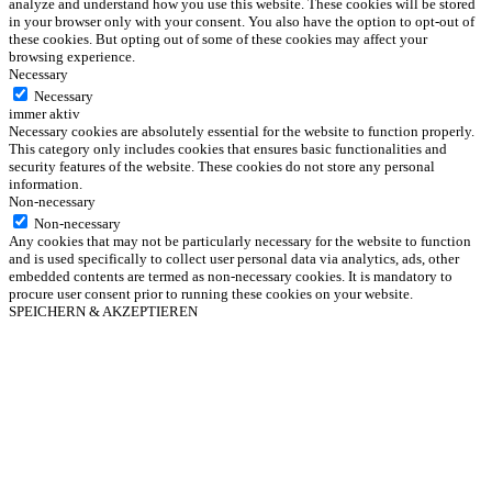
analyze and understand how you use this website. These cookies will be stored
in your browser only with your consent. You also have the option to opt-out of
these cookies. But opting out of some of these cookies may affect your
browsing experience.
Necessary
Necessary
immer aktiv
Necessary cookies are absolutely essential for the website to function properly.
This category only includes cookies that ensures basic functionalities and
security features of the website. These cookies do not store any personal
information.
Non-necessary
Non-necessary
Any cookies that may not be particularly necessary for the website to function
and is used specifically to collect user personal data via analytics, ads, other
embedded contents are termed as non-necessary cookies. It is mandatory to
procure user consent prior to running these cookies on your website.
SPEICHERN & AKZEPTIEREN