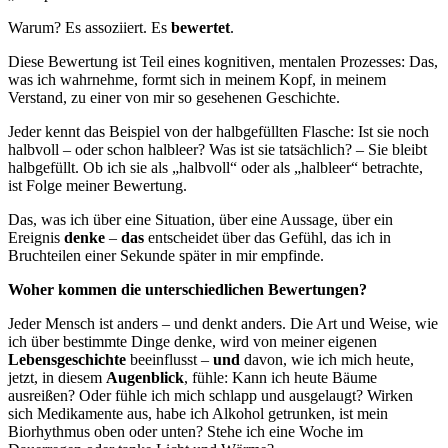
Warum? Es assoziiert. Es
bewertet
.
Diese Bewertung ist Teil eines kognitiven, mentalen Prozesses: Das,
was ich wahrnehme, formt sich in meinem Kopf, in meinem
Verstand, zu einer von mir so gesehenen Geschichte.
Jeder kennt das Beispiel von der halbgefüllten Flasche: Ist sie noch
halbvoll – oder schon halbleer? Was ist sie tatsächlich? – Sie bleibt
halbgefüllt. Ob ich sie als „halbvoll“ oder als „halbleer“ betrachte,
ist Folge meiner Bewertung.
Das, was ich über eine Situation, über eine Aussage, über ein
Ereignis
denke
–
das
entscheidet über das Gefühl, das ich in
Bruchteilen einer Sekunde später in mir empfinde.
Woher kommen die unterschiedlichen Bewertungen?
Jeder Mensch ist anders – und denkt anders. Die Art und Weise, wie
ich über bestimmte Dinge denke, wird von meiner eigenen
Lebensgeschichte
beeinflusst –
und
davon, wie ich mich heute,
jetzt, in diesem
Augenblick
, fühle: Kann ich heute Bäume
ausreißen? Oder fühle ich mich schlapp und ausgelaugt? Wirken
sich Medikamente aus, habe ich Alkohol getrunken, ist mein
Biorhythmus oben oder unten? Stehe ich eine Woche im