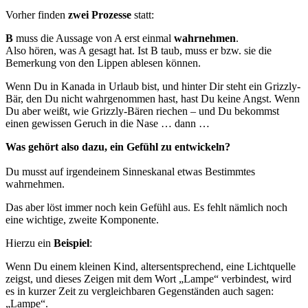
Vorher finden
zwei Prozesse
statt:
B
muss die Aussage von A erst einmal
wahrnehmen
.
Also hören, was A gesagt hat. Ist B taub, muss er bzw. sie die
Bemerkung von den Lippen ablesen können.
Wenn Du in Kanada in Urlaub bist, und hinter Dir steht ein Grizzly-
Bär, den Du nicht wahrgenommen hast, hast Du keine Angst. Wenn
Du aber weißt, wie Grizzly-Bären riechen – und Du bekommst
einen gewissen Geruch in die Nase … dann …
Was gehört also dazu, ein Gefühl zu entwickeln?
Du musst auf irgendeinem Sinneskanal etwas Bestimmtes
wahrnehmen.
Das aber löst immer noch kein Gefühl aus. Es fehlt nämlich noch
eine wichtige, zweite Komponente.
Hierzu ein
Beispiel
:
Wenn Du einem kleinen Kind, altersentsprechend, eine Lichtquelle
zeigst, und dieses Zeigen mit dem Wort „Lampe“ verbindest, wird
es in kurzer Zeit zu vergleichbaren Gegenständen auch sagen:
„Lampe“.