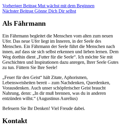
Beitragsnavigation
Vorheriger
Vorheriger Beitrag
Mut wächst mit dem Beginnen
Nächster
Beitrag
Nächster Beitrag
Gönne Dich Dir selbst
Beitrag
Als Fährmann
Ein Fährmann begleitet die Menschen vom alten zum neuen
Ufer. Das neue Ufer liegt im Inneren, in der Seele des
Menschen. Ein Fährmann der Seele führt die Menschen nach
innen, auf dass sie sich selbst erkennen und lieben lernen. Dem
Weg dorthin dient „Futter für die Seele“. Ich möchte Sie mit
Geschichten und Inspirationen dazu anregen, Ihrer Seele Gutes
zu tun. Füttern Sie Ihre Seele!
„Feuer für den Geist“ hält Zitate, Aphorismen,
Lebensweisheiten bereit – zum Nachdenken, Querdenken,
Vorausdenken. Auch unser schöpferischer Geist braucht
Nahrung, denn: „In dir muß brennen, was du in anderen
entzünden willst.“ (Augustinus Aurelius)
Befeuern Sie Ihr Denken! Viel Freude dabei.
Kontakt