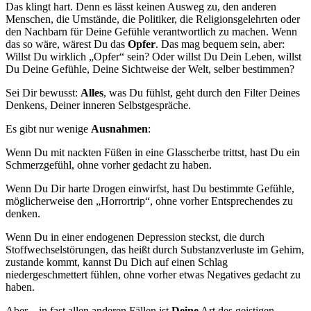
Das klingt hart. Denn es lässt keinen Ausweg zu, den anderen
Menschen, die Umstände, die Politiker, die Religionsgelehrten oder
den Nachbarn für Deine Gefühle verantwortlich zu machen. Wenn
das so wäre, wärest Du das
Opfer
. Das mag bequem sein, aber:
Willst Du wirklich „Opfer“ sein? Oder willst Du Dein Leben, willst
Du Deine Gefühle, Deine Sichtweise der Welt, selber bestimmen?
Sei Dir bewusst:
Alles
, was Du fühlst, geht durch den Filter Deines
Denkens, Deiner inneren Selbstgespräche.
Es gibt nur wenige
Ausnahmen
:
Wenn Du mit nackten Füßen in eine Glasscherbe trittst, hast Du ein
Schmerzgefühl, ohne vorher gedacht zu haben.
Wenn Du Dir harte Drogen einwirfst, hast Du bestimmte Gefühle,
möglicherweise den „Horrortrip“, ohne vorher Entsprechendes zu
denken.
Wenn Du in einer endogenen Depression steckst, die durch
Stoffwechselstörungen, das heißt durch Substanzverluste im Gehirn,
zustande kommt, kannst Du Dich auf einen Schlag
niedergeschmettert fühlen, ohne vorher etwas Negatives gedacht zu
haben.
Aber – in fast allen anderen Fällen ist
Deine
Art des geistigen