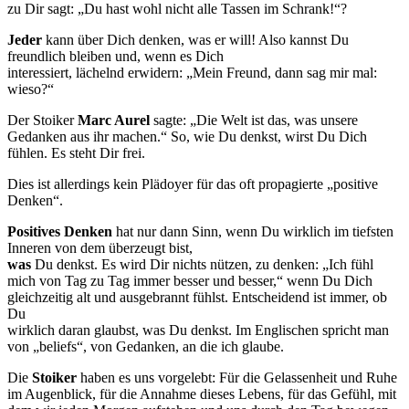
zu Dir sagt: „Du hast wohl nicht alle Tassen im Schrank!“?
Jeder
kann über Dich denken, was er will! Also kannst Du
freundlich bleiben und, wenn es Dich
interessiert, lächelnd erwidern: „Mein Freund, dann sag mir mal:
wieso?“
Der Stoiker
Marc Aurel
sagte: „Die Welt ist das, was unsere
Gedanken aus ihr machen.“ So, wie Du denkst, wirst Du Dich
fühlen. Es steht Dir frei.
Dies ist allerdings kein Plädoyer für das oft propagierte „positive
Denken“.
Positives Denken
hat nur dann Sinn, wenn Du wirklich im tiefsten
Inneren von dem überzeugt bist,
was
Du denkst. Es wird Dir nichts nützen, zu denken: „Ich fühl
mich von Tag zu Tag immer besser und besser,“ wenn Du Dich
gleichzeitig alt und ausgebrannt fühlst. Entscheidend ist immer, ob
Du
wirklich daran glaubst, was Du denkst. Im Englischen spricht man
von „beliefs“, von Gedanken, an die ich glaube.
Die
Stoiker
haben es uns vorgelebt: Für die Gelassenheit und Ruhe
im Augenblick, für die Annahme dieses Lebens, für das Gefühl, mit