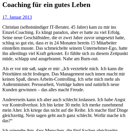
Coaching für ein gutes Leben
17. Januar 2013
Christian (selbstständiger IT-Berater, 45 Jahre) kam zu mir ins
Einzel-Coaching. Es klingt paradox, aber er hatte zu viel Erfolg.
Seine neue Geschäftsidee, die er zwei Jahre zuvor umgesetzt hatte,
schlug so gut ein, dass er in 24 Monaten bereits 15 Mitarbeiter
einstellen musste. Das schmeichelte seinem Unternehmer-Ego, hatte
ihn allerdings viel Kraft gekostet. Er fühlte sich zu diesem Zeitpunkt
müde, schlapp und ausgebrannt. Nahe am Burn-out.
Als er vor mir saß, sagte er mir: „Ich verzettele mich. Ich kann die
Prioritäten nicht festlegen. Das Management nach innen macht mir
keinen Spaß, dieses Arbeits-Controlling. Ich sehe mich mehr als
Außenminister. Pressearbeit, Vorträge halten und natürlich neue
Kunden gewinnen – das alles macht Freude.
Andererseits kann ich aber auch schlecht loslassen. Ich habe Angst
vor Kontrollverlust. Ich bin keine 30 mehr. Ich merke zunehmend
mein Alter. Ich kriege das nicht auf die Reihe. Ich mache fünf Dinge
gleichzeitig. Nein sagen geht auch ganz schlecht. Wofür mache ich
das?“
Ich spiegelte ihm, dass Menschen, die fünf Sachen gleichzeitig