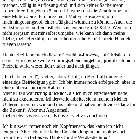
machen, völlig in Auflösung sind und sich keiner Sache mehr
konzentriert hingeben können. Hingabe setzt die Zentrierung auf
eine Mitte voraus. Ich muss nicht Mutter Teresa sein, um
mich hingebungsvoll einer Tätigkeit widmen zu können. Auch die
Selbstfürsorge und Selbstliebe spielen eine große Rolle. Wenn ich
nicht sorgsam mit mir selbst umgehe, wie kann ich dann meine
Liebe, mein Herzblut, meine schöpferische Kraft in mein Handeln
fließen lassen?
Heute, drei Jahre nach diesem Coaching-Prozess, hat Christian in
seiner Firma eine zweite Führungsebene eingebaut, gönnt sich mehr
Freizeit, wirkt wesentlich vitaler und auch jünger.
„Ich habe gelernt“, sagt er, „dass Erfolg im Beruf oft nur eine
einseitige Befriedigung gibt. Ich bin immer noch erfolgreich, aber in
einem überschaubaren Rahmen.
Meine Frau war richtig glücklich, als ich mich entschieden hatte,
nicht zu expandieren. Mittlerweile arbeitet sie in meinem kleinen
Unternehmen mit, wir sind uns nahe und haben noch viele Pläne für
die Zukunft. Aber mit Augenmaß.
Lieber etwas weglassen, als uns zu viel vorzunehmen.
Ich bin zwar immer noch ein Kopfmensch, das kann ich nicht
leugnen. Aber ich treffe keine Entscheidungen mehr, ohne auch
mein Herz zu befragen. Danke für die Wegbegleitung.“