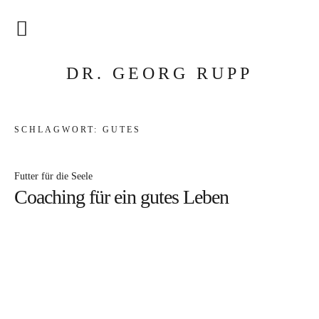
Fährmann für die Seele
DR. GEORG RUPP
Futter für die Seele
SCHLAGWORT:
GUTES
Feuer für den Geist
Privatpraxis
Futter für die Seele
Coaching für ein gutes Leben
Ideengeber
Coaching
Liebe senden
Seminare
Raumgeber