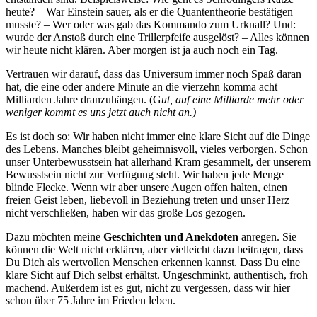
heute? – War Einstein sauer, als er die Quantentheorie bestätigen
musste? – Wer oder was gab das Kommando zum Urknall? Und:
wurde der Anstoß durch eine Trillerpfeife ausgelöst? – Alles können
wir heute nicht klären. Aber morgen ist ja auch noch ein Tag.
Vertrauen wir darauf, dass das Universum immer noch Spaß daran
hat, die eine oder andere Minute an die vierzehn komma acht
Milliarden Jahre dranzuhängen. (G
ut, auf eine Milliarde mehr oder
weniger kommt es uns jetzt auch nicht an.)
Es ist doch so: Wir haben nicht immer eine klare Sicht auf die Dinge
des Lebens. Manches bleibt geheimnisvoll, vieles verborgen. Schon
unser Unterbewusstsein hat allerhand Kram gesammelt, der unserem
Bewusstsein nicht zur Verfügung steht. Wir haben jede Menge
blinde Flecke. Wenn wir aber unsere Augen offen halten, einen
freien Geist leben, liebevoll in Beziehung treten und unser Herz
nicht verschließen, haben wir das große Los gezogen.
Dazu möchten meine
Geschichten
und Anekdoten
anregen. Sie
können die Welt nicht erklären, aber vielleicht dazu beitragen, dass
Du Dich als wertvollen Menschen erkennen kannst. Dass Du eine
klare Sicht auf Dich selbst erhältst. Ungeschminkt, authentisch, froh
machend. Außerdem ist es gut, nicht zu vergessen, dass wir hier
schon über 75 Jahre im Frieden leben.