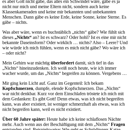
es aber Gott nicht gäbe, das alles ein Schwindel wäre, gäbe es ja
nicht nur mich und meine Eltern nicht, sondern auch keine
Klassenkameraden und keine mir bekannten und unbekannten
Menschen. Dann gäbe es keine Erde, keine Sonne, keine Sterne. Es
gäbe – nichts.
Was aber wäre, wenn es buchstäblich „nichts“ gäbe? Wie fühlt sich
dieses
„Nichts“
an? Ist es schwarz? Oder hohl? Ist es eine mir nicht
bekannte Daseinsform? Oder wirklich … nichts? Also – Leere? Und
wie würde ich mich fühlen, wenn es mich nicht gäbe? Wo wäre ich
– oder nicht?
Mein Gehirn war mächtig
überfordert
damit, sich tief in das
„Nichts“ hineinzudenken. Ich weiß noch heute, wie ich immer
wacher wurde, um das „Nichts“ begreifen zu können. Vergebens …
Mir ging kein Licht auf. Ganz im Gegenteil: Ich bekam
Kopfschmerzen
, dumpfe, elende Kopfschmerzen. Das „Nichts“
war nicht denkbar. Kurz vor dem Einschlafen tröstete ich mich mit
dem Gedanken: Es gibt Gott! Denn etwas, was ich nicht begreifen
kann, was aber existiert, ist weniger schmerzhaft als etwas, was ich
nicht begreifen kann, weil es nicht existiert.
Über 60 Jahre später:
Heute habe ich keine schlaflosen Nächte
mehr. Auch wenn aus der Beschäftigung mit dem „Nichts“
Fragen
entstanden sind. Beispielsweise: Wie geht es Schrödingers Katze