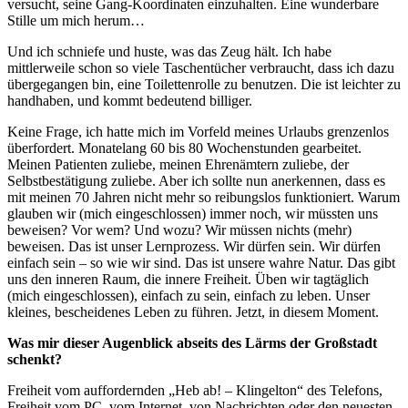
versucht, seine Gang-Koordinaten einzuhalten. Eine wunderbare
Stille um mich herum…
Und ich schniefe und huste, was das Zeug hält. Ich habe
mittlerweile schon so viele Taschentücher verbraucht, dass ich dazu
übergegangen bin, eine Toilettenrolle zu benutzen. Die ist leichter zu
handhaben, und kommt bedeutend billiger.
Keine Frage, ich hatte mich im Vorfeld meines Urlaubs grenzenlos
überfordert. Monatelang 60 bis 80 Wochenstunden gearbeitet.
Meinen Patienten zuliebe, meinen Ehrenämtern zuliebe, der
Selbstbestätigung zuliebe. Aber ich sollte nun anerkennen, dass es
mit meinen 70 Jahren nicht mehr so reibungslos funktioniert. Warum
glauben wir (mich eingeschlossen) immer noch, wir müssten uns
beweisen? Vor wem? Und wozu? Wir müssen nichts (mehr)
beweisen. Das ist unser Lernprozess. Wir dürfen sein. Wir dürfen
einfach sein – so wie wir sind. Das ist unsere wahre Natur. Das gibt
uns den inneren Raum, die innere Freiheit. Üben wir tagtäglich
(mich eingeschlossen), einfach zu sein, einfach zu leben. Unser
kleines, bescheidenes Leben zu führen. Jetzt, in diesem Moment.
Was mir dieser Augenblick abseits des Lärms der Großstadt
schenkt?
Freiheit vom auffordernden „Heb ab! – Klingelton“ des Telefons,
Freiheit vom PC, vom Internet, von Nachrichten oder den neuesten