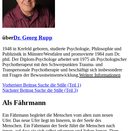
über
Dr. Georg Rupp
1948 in Krefeld geboren, studierte Psychologie, Philosophie und
Publizistik in Münster/Westfalen und promovierte 1984 zum Dr.
phil. Der Diplom-Psychologe arbeitet seit 1975 als Psychologischer
Psychotherapeut mit den Schwerpunkten Trauma- und
Transpersonale Psychotherapie und beschäftigt sich insbesondere
mit Fragen der Bewusstseinsentwicklung.
Weitere Informationen
Beitragsnavigation
Vorheriger
Vorheriger Beitrag
Suche die Stille (Teil 1)
Nächster
Beitrag
Nächster Beitrag
Suche die Stille (Teil 3)
Beitrag
Als Fährmann
Ein Fährmann begleitet die Menschen vom alten zum neuen
Ufer. Das neue Ufer liegt im Inneren, in der Seele des
Menschen. Ein Fährmann der Seele führt die Menschen nach
innen, auf dass sie sich selbst erkennen und lieben lernen. Dem