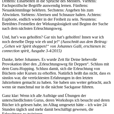
Drittens: Einarbeiten in die Sprüche des Meisters. Viertens:
Fachspezifische Begriffe auswendig lernen. Fünftens:
Neuankömmlinge belehren. Sechstens: Angeben bis zum
Abwinken. Siebtens: Abreisen und Schnauze halten. Achtens:
Euphorie, endlich wieder in der Freiheit zu sein. Neuntens:
Betrübtes Feststellen der Wirkungslosigkeit und Beginn der Suche
nach dem nächsten Erleuchtungsweg.
Und, hat’s was geholfen? Gar nix hat’s geholfen! Innen war ich
noch derselbe Depp wie eh und je!“
(Ausschnitt aus dem Beitrag:
„Gehen wir Spirit shoppen!“ von Johannes Galli, erschienen in:
connection spirit, Ausgabe 3-4/2015)
Danke, lieber Johannes. Es wurde Zeit für Deine liebevolle
Provokation über den „Erleuchtungsweg für Deppen“. Schluss mit
dem Guru-Hopping. Schluss damit, sich die Erleuchtung von
Büchern oder Kursen zu erhoffen. Natürlich heißt das nicht, dass es
sinnlos war, die verrücktesten Erfahrungen in den letzten
Jahrzehnten gemacht zu haben. Sie haben uns weiter gebracht, auch
wenn sie manchmal nur in die nächste Sackgasse führten.
Ganz klar: Wenn ich alle Aufträge und Übungen der
unterschiedlichsten Gurus, deren Workshops ich besucht und deren
Bücher ich gelesen habe, im Alltag umgesetzt hätte – ich wäre 24
Stunden täglich und mehr damit beschäftigt gewesen, die
Erleuchtung zu trainieren.