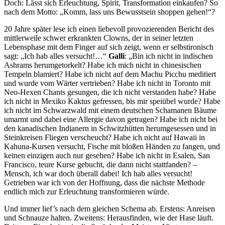
Doch: Lässt sich Erleuchtung, Spirit, Transformation einkaufen? So
nach dem Motto: „Komm, lass uns Bewusstsein shoppen gehen!“?
20 Jahre später lese ich einen liebevoll provozierenden Bericht des
mittlerweile schwer erkrankten Clowns, der in seiner letzten
Lebensphase mit dem Finger auf sich zeigt, wenn er selbstironisch
sagt: „Ich hab alles versucht!…“
Galli
: „Bin ich nicht in indischen
Ashrams herumgetorkelt? Habe ich mich nicht in chinesischen
Tempeln blamiert? Habe ich nicht auf dem Machu Picchu meditiert
und wurde vom Wärter vertrieben? Habe ich nicht in Toronto mit
Neo-Hexen Chants gesungen, die ich nicht verstanden habe? Habe
ich nicht in Mexiko Kaktus gefressen, bis mir speiübel wurde? Habe
ich nicht im Schwarzwald mit einem deutschen Schamanen Bäume
umarmt und dabei eine Allergie davon getragen? Habe ich nicht bei
den kanadischen Indianern in Schwitzhütten herumgesessen und in
Steinkreisen Fliegen verscheucht? Habe ich nicht auf Hawaii in
Kahuna-Kursen versucht, Fische mit bloßen Händen zu fangen, und
keinen einzigen auch nur gesehen? Habe ich nicht in Esalen, San
Francisco, teure Kurse gebucht, die dann nicht stattfanden? –
Mensch, ich war doch überall dabei! Ich hab alles versucht!
Getrieben war ich von der Hoffnung, dass die nächste Methode
endlich mich zur Erleuchtung transformieren würde.
Und immer lief’s nach dem gleichen Schema ab. Erstens: Anreisen
und Schnauze halten. Zweitens: Herausfinden, wie der Hase läuft.