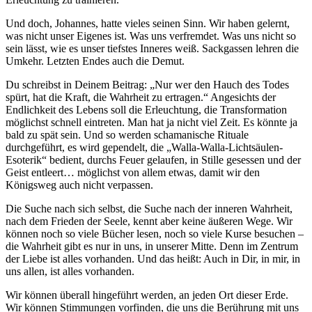
Und doch, Johannes, hatte vieles seinen Sinn. Wir haben gelernt,
was nicht unser Eigenes ist. Was uns verfremdet. Was uns nicht so
sein lässt, wie es unser tiefstes Inneres weiß. Sackgassen lehren die
Umkehr. Letzten Endes auch die Demut.
Du schreibst in Deinem Beitrag: „Nur wer den Hauch des Todes
spürt, hat die Kraft, die Wahrheit zu ertragen.“ Angesichts der
Endlichkeit des Lebens soll die Erleuchtung, die Transformation
möglichst schnell eintreten. Man hat ja nicht viel Zeit. Es könnte ja
bald zu spät sein. Und so werden schamanische Rituale
durchgeführt, es wird gependelt, die „Walla-Walla-Lichtsäulen-
Esoterik“ bedient, durchs Feuer gelaufen, in Stille gesessen und der
Geist entleert… möglichst von allem etwas, damit wir den
Königsweg auch nicht verpassen.
Die Suche nach sich selbst, die Suche nach der inneren Wahrheit,
nach dem Frieden der Seele, kennt aber keine äußeren Wege. Wir
können noch so viele Bücher lesen, noch so viele Kurse besuchen –
die Wahrheit gibt es nur in uns, in unserer Mitte. Denn im Zentrum
der Liebe ist alles vorhanden. Und das heißt: Auch in Dir, in mir, in
uns allen, ist alles vorhanden.
Wir können überall hingeführt werden, an jeden Ort dieser Erde.
Wir können Stimmungen vorfinden, die uns die Berührung mit uns