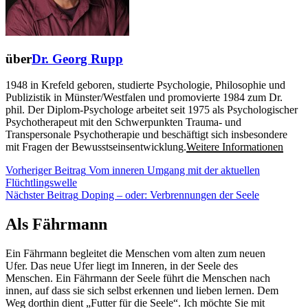
über
Dr. Georg Rupp
1948 in Krefeld geboren, studierte Psychologie, Philosophie und
Publizistik in Münster/Westfalen und promovierte 1984 zum Dr.
phil. Der Diplom-Psychologe arbeitet seit 1975 als Psychologischer
Psychotherapeut mit den Schwerpunkten Trauma- und
Transpersonale Psychotherapie und beschäftigt sich insbesondere
mit Fragen der Bewusstseinsentwicklung.
Weitere Informationen
Beitragsnavigation
Vorheriger Beitrag
Vom inneren Umgang mit der aktuellen
Vorheriger
Flüchtlingswelle
Beitrag
Nächster
Nächster Beitrag
Doping – oder: Verbrennungen der Seele
Beitrag
Als Fährmann
Ein Fährmann begleitet die Menschen vom alten zum neuen
Ufer. Das neue Ufer liegt im Inneren, in der Seele des
Menschen. Ein Fährmann der Seele führt die Menschen nach
innen, auf dass sie sich selbst erkennen und lieben lernen. Dem
Weg dorthin dient „Futter für die Seele“. Ich möchte Sie mit