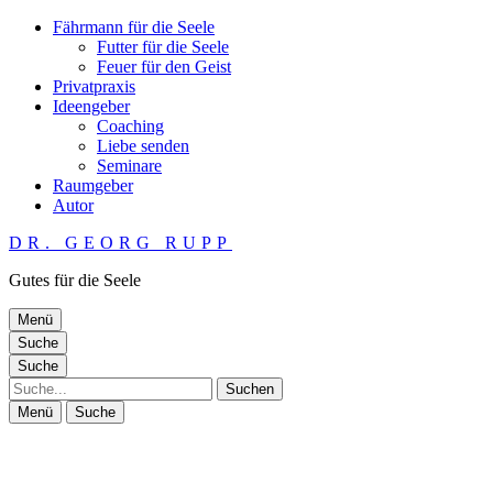
Fährmann für die Seele
Futter für die Seele
Feuer für den Geist
Privatpraxis
Ideengeber
Coaching
Liebe senden
Seminare
Raumgeber
Autor
DR. GEORG RUPP
Gutes für die Seele
Menü
Suche
Suche
Suche
Menü
Suche