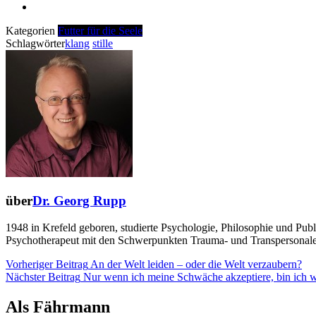
Kategorien
Futter für die Seele
Schlagwörter
klang
stille
über
Dr. Georg Rupp
1948 in Krefeld geboren, studierte Psychologie, Philosophie und Pub
Psychotherapeut mit den Schwerpunkten Trauma- und Transpersonale 
Beitragsnavigation
Vor
Vorheriger Beitrag
An der Welt leiden – oder die Welt verzaubern?
Bei
Nächster Beitrag
Nur wenn ich meine Schwäche akzeptiere, bin ich wi
Als Fährmann