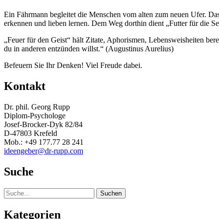
Ein Fährmann begleitet die Menschen vom alten zum neuen Ufer. Das n
erkennen und lieben lernen. Dem Weg dorthin dient „Futter für die See
„Feuer für den Geist“ hält Zitate, Aphorismen, Lebensweisheiten be
du in anderen entzünden willst.“ (Augustinus Aurelius)
Befeuern Sie Ihr Denken! Viel Freude dabei.
Kontakt
Dr. phil. Georg Rupp
Diplom-Psychologe
Josef-Brocker-Dyk 82/84
D-47803 Krefeld
Mob.: +49 177.77 28 241
ideengeber@dr-rupp.com
Suche
Suche
Kategorien