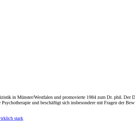
lizistik in Münster/Westfalen und promovierte 1984 zum Dr. phil. Der D
Psychotherapie und beschäftigt sich insbesondere mit Fragen der Bew
heriger
trag
Nächster
rklich stark
Beitrag