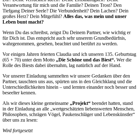
Verantwortung für mich und die Familie? Deinen Trost? Den
Tiefgang Deiner Seele? Die Verbundenheit? Dein Lachen? Dein
großes Herz? Dein Mitgefühl?
Alles das, was mein und unser
Leben bunt macht?
Wenn Du das schreibst, zeigst Du Deinem Partner, wie wichtig er
für Dich ist. Das entspricht auch sehr unserem Grundbedürfnis,
wahrgenommen, gesehen, beachtet und berührt zu werden.
Vor einigen Jahren feierten Claudia und ich unseren 135. Geburtstag
(65 + 70) unter dem Motto
„Die Schöne und das Biest“.
Wer die
Rolle des Biests dabei übernahm, lag natürlich auf der Hand.
Vor unserer Einladung sammelten wir unsere Gedanken über den
Partner, tauschten uns aus, spürten uns in den Gleichklang und die
Unterschiedlichkeiten hinein – und lernten einander noch besser und
beseelter kennen.
Als wir dieses kleine gemeinsame
„Projekt“
beendet hatten, stand
in der Einladung an alle „wertgeschätzten liebenswerten Menschen,
Philosophen, schrägen Vögel, Paukenschläger und Lebenskünstler“
über uns zu lesen:
Wird fortgesetzt