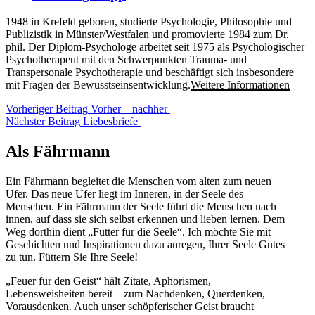
1948 in Krefeld geboren, studierte Psychologie, Philosophie und
Publizistik in Münster/Westfalen und promovierte 1984 zum Dr.
phil. Der Diplom-Psychologe arbeitet seit 1975 als Psychologischer
Psychotherapeut mit den Schwerpunkten Trauma- und
Transpersonale Psychotherapie und beschäftigt sich insbesondere
mit Fragen der Bewusstseinsentwicklung.
Weitere Informationen
Beitragsnavigation
Vorheriger
Vorheriger Beitrag
Vorher – nachher
Nächster
Beitrag
Nächster Beitrag
Liebesbriefe
Beitrag
Als Fährmann
Ein Fährmann begleitet die Menschen vom alten zum neuen
Ufer. Das neue Ufer liegt im Inneren, in der Seele des
Menschen. Ein Fährmann der Seele führt die Menschen nach
innen, auf dass sie sich selbst erkennen und lieben lernen. Dem
Weg dorthin dient „Futter für die Seele“. Ich möchte Sie mit
Geschichten und Inspirationen dazu anregen, Ihrer Seele Gutes
zu tun. Füttern Sie Ihre Seele!
„Feuer für den Geist“ hält Zitate, Aphorismen,
Lebensweisheiten bereit – zum Nachdenken, Querdenken,
Vorausdenken. Auch unser schöpferischer Geist braucht