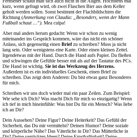
Fernseher schaut man sich auch nicht in die Augen. Höchstens mal
kurz, wenn gefragt wird, ob zwei Flaschen Bier aus dem Keller
geholt werden sollen. Sonst bestimmt der Flachbildschirm die
Richtung (
Anmerkung von Claudia: „Besonders, wenn der Mann
Fußball schaut …“).
Mea culpa!
Aber mal anders herum gedacht: Wenn wir schon zu wenig
miteinander ins Gespräch kommen, wäre das nicht ein schöner
Anlass, sich gegenseitig einen
Brief
zu schreiben? Muss ja nicht
lang sein. Oder wenigstens eine Karte. Oder einen kleinen Zettel.
Irgendetwas mit der Hand. Durch die Hand aufs Papier. Da fließen
und schwingen die Gefühle besser mit als auf der Tastatur des PCs.
Die Hand ist wichtig.
Sie ist das Werkzeug des Herzens.
Außerdem ist es ein individuelles Geschenk, einen Brief zu
schreiben. Das zeigt dem Anderen: Du bist etwas ganz Besonderes
für mich.
Schreiben wir uns doch wieder mal ein paar Zeilen. Zum Beispiel:
Wie sehe ich Dich? Was macht Dich für mich so einzigartig? Wenn
ich tief in mich hineinfühle: Was bist Du für ein Mensch? Was liebe
ich an Dir?
Dein Aussehen? Deine Figur? Deine Heiterkeit? Das Gefühl der
Sicherheit, das Du mir vermittelst? Deinen Humor? Deine soziale
und körperliche Nähe? Das Väterliche in Dir? Das Mütterliche in
Dir? Deine verrückten Ideen? Deine Ernsthaftigkeit? Deine