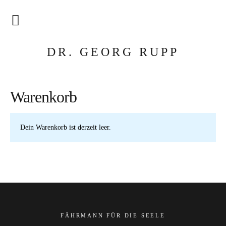
Fährmann für die Seele
DR. GEORG RUPP
Futter für die Seele
Warenkorb
Feuer für den Geist
Privatpraxis
Dein Warenkorb ist derzeit leer.
Ideengeber
Coaching
Liebe senden
Seminare
FÄHRMANN FÜR DIE SEELE
Raumgeber